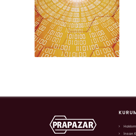
KURU
Hakkım
İnsan 