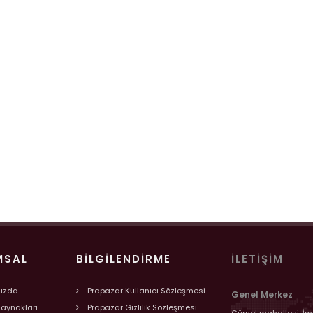
MSAL
BILGILENDIRME
İLETIŞIM
ızda
Prapazar Kullanıcı Sözleşmesi
Genel Merkez
Kaynakları
Prapazar Gizlilik Sözleşmesi