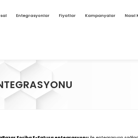
sal
Entegrasyonlar
Fiyatlar
Kampanyalar
Nasıl 
ENTEGRASYONU
aPazar Foriba E-Fatura entegrasyonu
ile entegrasyon sağladı