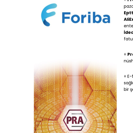
paza
Ept
AliE
ente
İdea
fatu
♦
Pr
nüsh
♦
E-
sağl
bir 