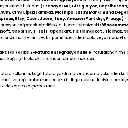
ryerlerinde bulunan
(Trendyol,N11, Gittigidiyor, Hepsiburad
tAvm, Cimri, İpsizcambaz, Morhipo, Lazım Bana, Buna Değer
xpress, Etsy, Ozon, Joom, Ebay, Amazon Yurt dışı, Fruugo)
ma
grasyon sağlamak istediğiniz e-ticaret sitenizdeki
(Woocommerc
soft, ShopPHP, T-soft, Opencart, Platinmarket , Ticimax, S
ralandırma işlemini tek bir panel üzerinden toplu veya manuel ola
aPazar Foriba E-Fatura entegrasyonu
ile e-faturalandırılmış o
ası kağıt çıktı olarak sistemden alınabilmektedir.
fatura kullanımı, kağıt fatura yazdırma ve saklama yükünden ku
aması ve kağıt kullanımını en aza indirgemesi nedeniyle hem kişi
şekilde karşımıza çıkmaktadır.