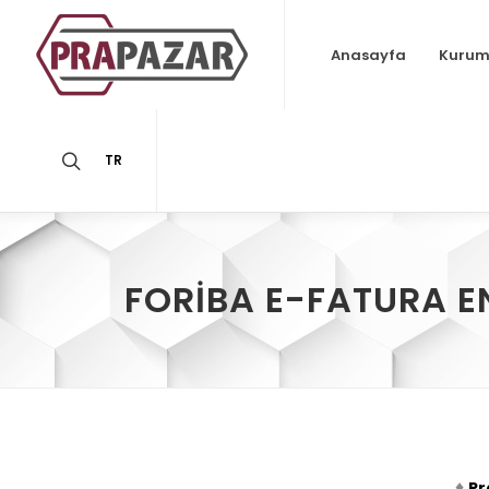
Anasayfa
Kurum
TR
FORIBA E-FATURA 
♦
Pr