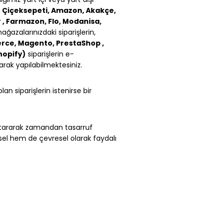
a, Çiçeksepeti, Amazon, Akakçe,
 , Farmazon, Flo, Modanisa,
ğazalarınızdaki siparişlerin,
e, Magento, PrestaShop ,
hopify)
siparişlerin e-
rak yapılabilmektesiniz.
lan siparişlerin istenirse bir
rtararak zamandan tasarruf
sel hem de çevresel olarak faydalı