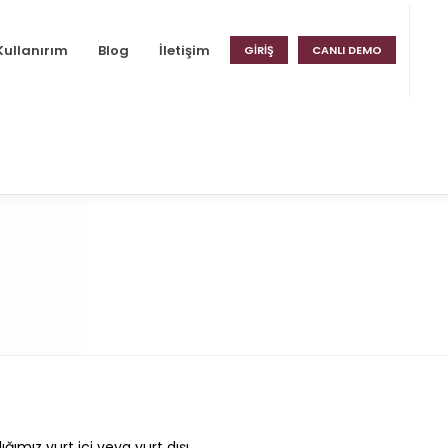
Kullanırım
Blog
İletişim
GIRIŞ
CANLI DEMO
ğımız yurt içi veya yurt dışı