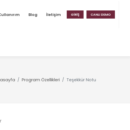
Kullanırım
Blog
İletişim
GIRIŞ
CANLI DEMO
asayfa
Program Özellikleri
Teşekkür Notu
r