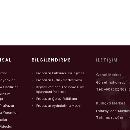
MSAL
BILGILENDIRME
İLETIŞIM
ızda
Prapazar Kullanıcı Sözleşmesi
Genel Merkez
Kaynakları
Prapazar Gizlilik Sözleşmesi
Gürsel mahallesi, İm
 Özellikleri
Kişisel Verilerin Korunması ve
Tel:
+90 (212) 909 1
İşlenmesi Politikası
Tanıtım
ğu
Prapazar Çerez Politikası
Kuluçka Merkezi
PraPazar
Prapazar Aydınlatma Metni
Erenköy Mah. Kubilay
cı Yorumları
Tel:
+90 (212) 909 1
nslar
Videoları