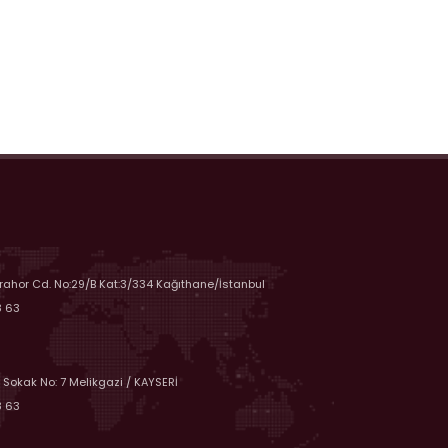
rahor Cd. No:29/B Kat:3/334 Kağıthane/İstanbul
8 63
 Sokak No: 7 Melikgazi / KAYSERİ
8 63