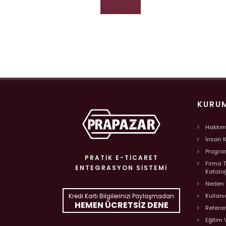
KURU
Hakkım
İnsan 
Program
PRATIK E-TICARET
Firma 
ENTEGRASYON SISTEMI
Katalo
Neden 
Kullanı
Kredi Kartı Bilgilerinizi Paylaşmadan
HEMEN ÜCRETSIZ DENE
Refera
Eğitim 