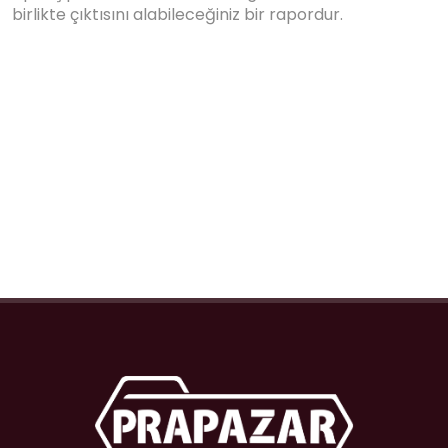
birlikte çıktısını alabileceğiniz bir rapordur.