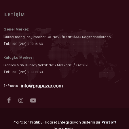
İLETIŞIM
Genel Merkez
Gürsel mahallesi, İmrahor Cd. No:29/B Kat:3/334 Kağıthane/İstanbul
Tel:
+90 (212) 909 18 63
Kuluçka Merkezi
Erenköy Mah. Kubilay Sokak No: 7 Melikgazi / KAYSERİ
Tel:
+90 (212) 909 18 63
E-Posta:
PraPazar Pratik E-Ticaret Entegrasyon Sistemi Bir
PraSoft
Markasıdır.