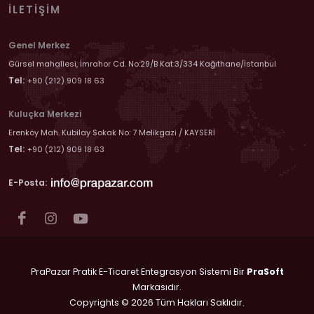
İLETIŞIM
Genel Merkez
Gürsel mahallesi, İmrahor Cd. No:29/B Kat:3/334 Kağıthane/İstanbul
Tel:
+90 (212) 909 18 63
Kuluçka Merkezi
Erenköy Mah. Kubilay Sokak No: 7 Melikgazi / KAYSERİ
Tel:
+90 (212) 909 18 63
E-Posta:
PraPazar Pratik E-Ticaret Entegrasyon Sistemi Bir
PraSoft
Markasıdır.
Copyrights © 2026 Tüm Hakları Saklıdır.