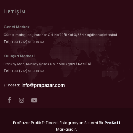
İLETIŞIM
Genel Merkez
Gürsel mahallesi, İmrahor Cd. No:29/B Kat:3/334 Kağıthane/İstanbul
Tel:
+90 (212) 909 18 63
Kuluçka Merkezi
Erenköy Mah. Kubilay Sokak No: 7 Melikgazi / KAYSERİ
Tel:
+90 (212) 909 18 63
E-Posta:
PraPazar Pratik E-Ticaret Entegrasyon Sistemi Bir
PraSoft
Markasıdır.