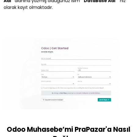
Adı"
alanına yazmış olduğunuz isim
"DataBase Adı"
nız
olarak kayıt olmaktadır.
Odoo Muhasebe’mi PraPazar'a Nasıl