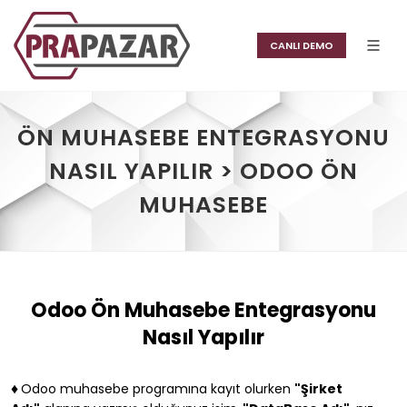
CANLI DEMO
ÖN MUHASEBE ENTEGRASYONU
NASIL YAPILIR > ODOO ÖN
MUHASEBE
Odoo Ön Muhasebe Entegrasyonu
Nasıl Yapılır
♦
Odoo muhasebe programına kayıt olurken
"Şirket