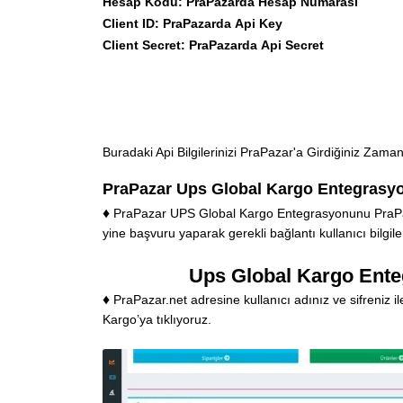
Hesap Kodu: PraPazarda Hesap Numarası
Client ID: PraPazarda Api Key
Client Secret: PraPazarda Api Secret
Buradaki Api Bilgilerinizi
PraPazar
'a Girdiğiniz Zama
PraPazar Ups Global Kargo Entegrasy
♦
PraPazar UPS Global Kargo Entegrasyonunu PraPazar
yine başvuru yaparak gerekli bağlantı kullanıcı bilgi
Ups Global Kargo Ente
♦
PraPazar.net
adresine kullanıcı adınız ve sifreniz 
Kargo’ya tıklıyoruz.