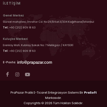
İLETIŞIM
Genel Merkez
Gürsel mahallesi, İmrahor Cd. No:29/B Kat:3/334 Kağıthane/İstanbul
Tel:
+90 (212) 909 18 63
Kuluçka Merkezi
Erenköy Mah. Kubilay Sokak No: 7 Melikgazi / KAYSERİ
Tel:
+90 (212) 909 18 63
E-Posta:
PraPazar Pratik E-Ticaret Entegrasyon Sistemi Bir
PraSoft
Markasıdır.
Copyrights © 2026 Tüm Hakları Saklıdır.