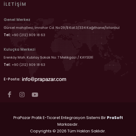
İLETIŞIM
Genel Merkez
Gürsel mahallesi, İmrahor Cd. No:29/B Kat:3/334 Kağıthane/İstanbul
Tel:
+90 (212) 909 18 63
Kuluçka Merkezi
Erenköy Mah. Kubilay Sokak No: 7 Melikgazi / KAYSERİ
Tel:
+90 (212) 909 18 63
E-Posta:
PraPazar Pratik E-Ticaret Entegrasyon Sistemi Bir
PraSoft
Markasıdır.
Copyrights © 2026 Tüm Hakları Saklıdır.