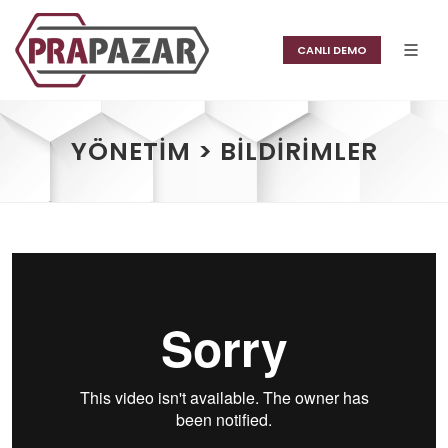
CANLI DEMO
YÖNETIM > BILDIRIMLER