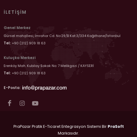
İLETIŞIM
Genel Merkez
Gürsel mahallesi, İmrahor Cd. No:29/B Kat:3/334 Kağıthane/İstanbul
Tel:
+90 (212) 909 18 63
Kuluçka Merkezi
Erenköy Mah. Kubilay Sokak No: 7 Melikgazi / KAYSERİ
Tel:
+90 (212) 909 18 63
E-Posta:
PraPazar Pratik E-Ticaret Entegrasyon Sistemi Bir
PraSoft
Markasıdır.