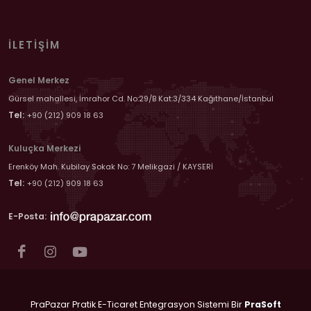
İLETIŞIM
Genel Merkez
Gürsel mahallesi, İmrahor Cd. No:29/B Kat:3/334 Kağıthane/İstanbul
Tel:
+90 (212) 909 18 63
Kuluçka Merkezi
Erenköy Mah. Kubilay Sokak No: 7 Melikgazi / KAYSERİ
Tel:
+90 (212) 909 18 63
E-Posta:
PraPazar Pratik E-Ticaret Entegrasyon Sistemi Bir
PraSoft